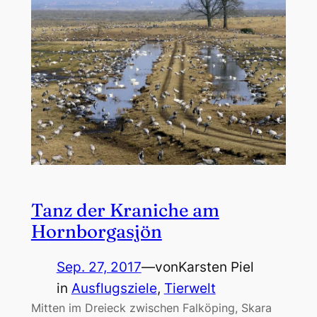
Tanz der Kraniche am
Hornborgasjön
Sep. 27, 2017
—
von
Karsten Piel
in
Ausflugsziele
, 
Tierwelt
Mitten im Dreieck zwischen Falköping, Skara