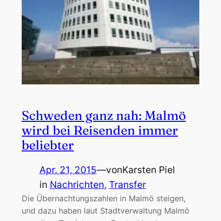
Schweden ganz nah: Malmö
wird bei Reisenden immer
beliebter
Apr. 21, 2015
—
von
Karsten Piel
in
Nachrichten
, 
Transfer
Die Übernachtungszahlen in Malmö steigen,
und dazu haben laut Stadtverwaltung Malmö