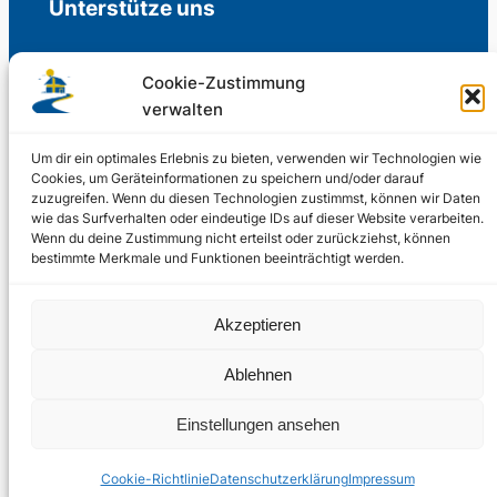
Unterstütze uns
Cookie-Zustimmung
verwalten
Freiwillige Spenden für die Aufrechterhaltung
der Redaktion.
Um dir ein optimales Erlebnis zu bieten, verwenden wir Technologien wie
Cookies, um Geräteinformationen zu speichern und/oder darauf
zuzugreifen. Wenn du diesen Technologien zustimmst, können wir Daten
Support us
wie das Surfverhalten oder eindeutige IDs auf dieser Website verarbeiten.
Wenn du deine Zustimmung nicht erteilst oder zurückziehst, können
bestimmte Merkmale und Funktionen beeinträchtigt werden.
© 2002 – 2026
Akzeptieren
Schwedenstube.de
LinkedIn
Facebo
Twitter
Instag
Ablehnen
2024, 2026
Liquid
RSS-Feed
Einstellungen ansehen
Marketing
PHOENIXSEO
Cookie-Richtlinie
Datenschutzerklärung
Impressum