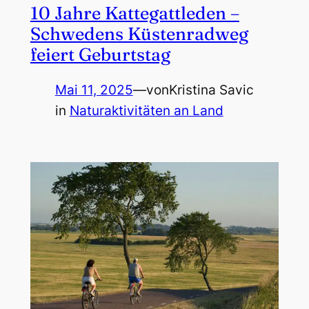
10 Jahre Kattegattleden –
Schwedens Küstenradweg
feiert Geburtstag
Mai 11, 2025
—
von
Kristina Savic
in
Naturaktivitäten an Land