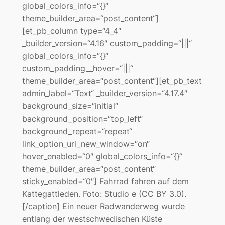
global_colors_info=“{}“
theme_builder_area=“post_content“]
[et_pb_column type=“4_4″
_builder_version=“4.16″ custom_padding=“|||“
global_colors_info=“{}“
custom_padding__hover=“|||“
theme_builder_area=“post_content“][et_pb_text
admin_label=“Text“ _builder_version=“4.17.4″
background_size=“initial“
background_position=“top_left“
background_repeat=“repeat“
link_option_url_new_window=“on“
hover_enabled=“0″ global_colors_info=“{}“
theme_builder_area=“post_content“
sticky_enabled=“0″] Fahrrad fahren auf dem
Kattegattleden. Foto: Studio e (CC BY 3.0).
[/caption] Ein neuer Radwanderweg wurde
entlang der westschwedischen Küste