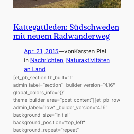
Kattegattleden: Südschweden
mit neuem Radwanderweg
Apr. 21, 2015
—
von
Karsten Piel
in
Nachrichten
, 
Naturaktivitäten
an Land
[et_pb_section fb_built=“1″
admin_label=“section“ _builder_version=“4.16″
global_colors_info=“{}“
theme_builder_area=“post_content“][et_pb_row
admin_label=“row“ _builder_version=“4.16″
background_size=“initial“
background_position=“top_left“
background_repeat=“repeat“