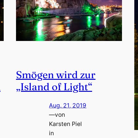
Smögen wird zur
n
„Island of Light“
Aug. 21, 2019
—
von
Karsten Piel
in