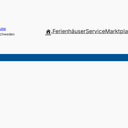
ube
.
Ferienhäuser
Service
Marktpla
 Schweden