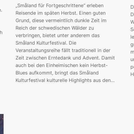
„Småland für Fortgeschrittene“ erleben
D
.
Reisende im späten Herbst. Einen guten
D
Grund, diese vermeintlich dunkle Zeit im
W
Reich der schwedischen Wälder zu
S
h
verbringen, bietet unter anderem das
l
Småland Kulturfestival. Die
g
Veranstaltungsreihe fällt traditionell in der
m
Zeit zwischen Erntedank und Advent. Damit
u
auch bei den Einheimischen kein Herbst-
p
Blues aufkommt, bringt das Småland
H
Kulturfestival kulturelle Highlights aus den…