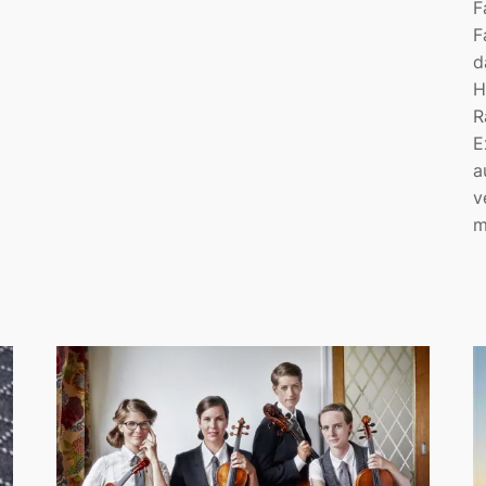
F
F
d
H
R
E
a
v
m