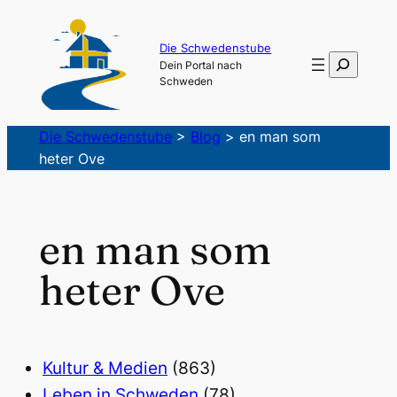
Die Schwedenstube
Suchen
Dein Portal nach
Schweden
Die Schwedenstube
>
Blog
>
en man som
heter Ove
en man som
heter Ove
Kultur & Medien
(863)
Leben in Schweden
(78)