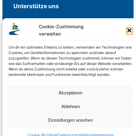
Unterstütze uns
Cookie-Zustimmung
verwalten
Freiwillige Spenden für die Aufrechterhaltung
der Redaktion.
Um dir ein optimales Erlebnis zu bieten, verwenden wir Technologien wie
Cookies, um Geräteinformationen zu speichern und/oder darauf
zuzugreifen. Wenn du diesen Technologien zustimmst, können wir Daten
Support us
wie das Surfverhalten oder eindeutige IDs auf dieser Website verarbeiten.
Wenn du deine Zustimmung nicht erteilst oder zurückziehst, können
bestimmte Merkmale und Funktionen beeinträchtigt werden.
© 2002 – 2026
Akzeptieren
Schwedenstube.de
LinkedIn
Facebo
Twitter
Instag
Ablehnen
2024, 2026
Liquid
RSS-Feed
Einstellungen ansehen
Marketing
PHOENIXSEO
Cookie-Richtlinie
Datenschutzerklärung
Impressum