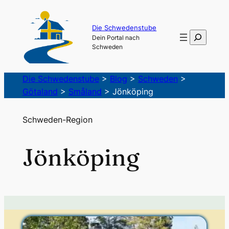
Die Schwedenstube
Suchen
Dein Portal nach
Schweden
Die Schwedenstube
>
Blog
>
Schweden
>
Götaland
>
Småland
>
Jönköping
Schweden-Region
Jönköping