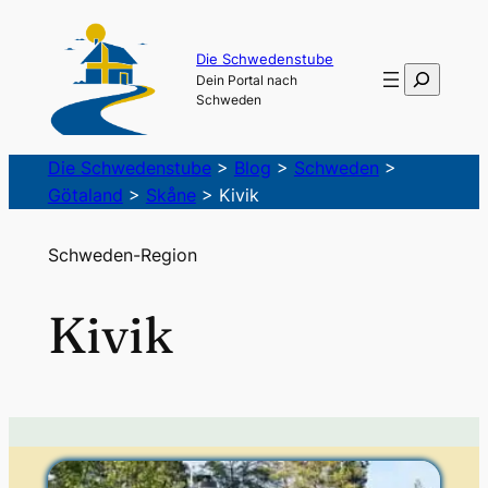
Die Schwedenstube
Suchen
Dein Portal nach
Schweden
Die Schwedenstube
>
Blog
>
Schweden
>
Götaland
>
Skåne
>
Kivik
Schweden-Region
Kivik