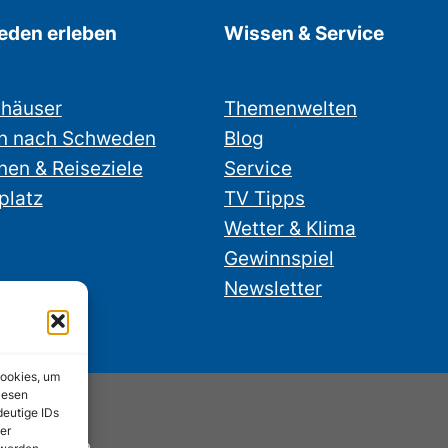
den erleben
Wissen & Service
nhäuser
Themenwelten
n nach Schweden
Blog
nen & Reiseziele
Service
platz
TV Tipps
Wetter & Klima
Gewinnspiel
Newsletter
Cookies, um
iesen
deutige IDs
er
nstube.de