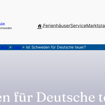
ube
.
Ferienhäuser
Service
Marktpla
 Schweden
FAQs
>
Geld
>
Ist Schweden für Deutsche teuer?
n für Deutsche 