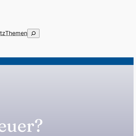
Suchen
tz
Themen
teuer?