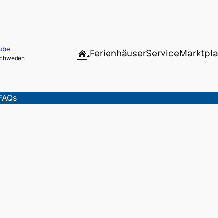
ube
.
Ferienhäuser
Service
Marktpla
 Schweden
FAQs