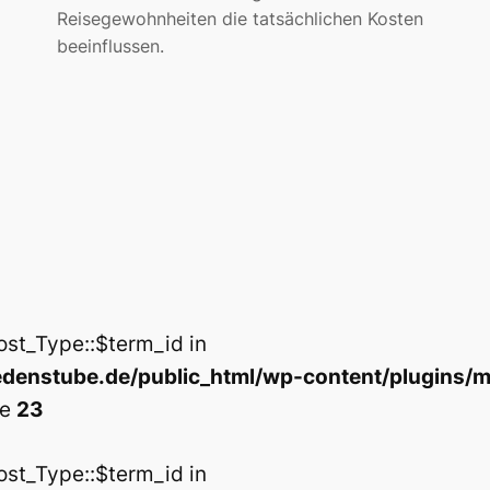
Reisegewohnheiten die tatsächlichen Kosten
beeinflussen.
ost_Type::$term_id in
enstube.de/public_html/wp-content/plugins/m
ne
23
ost_Type::$term_id in