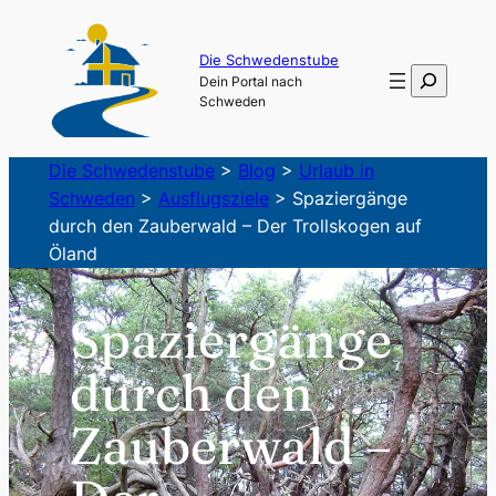
Zum
Inhalt
Die Schwedenstube
Suchen
Dein Portal nach
springen
Schweden
Die Schwedenstube
>
Blog
>
Urlaub in
Schweden
>
Ausflugsziele
>
Spaziergänge
durch den Zauberwald – Der Trollskogen auf
Öland
Spaziergänge
durch den
Zauberwald –