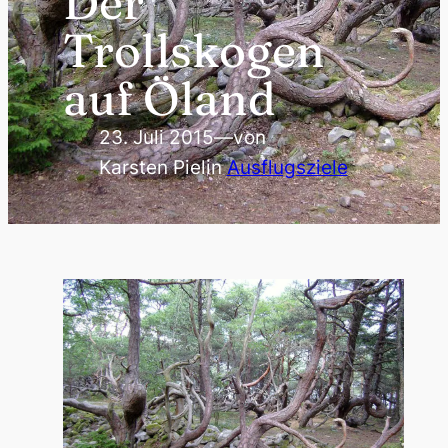
Der
Trollskogen
auf Öland
23. Juli 2015
—
von
Karsten Piel
in
Ausflugsziele