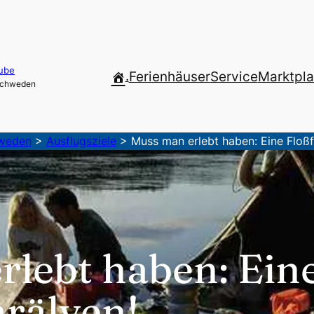
ube
.
Ferienhäuser
Service
Marktpla
 Schweden
hweden
>
Ausflugsziele
>
Muss man erlebt haben: Eine Floßf
lebt haben: Ein
rälven!