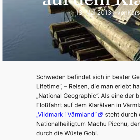
13. Mai 2013
—
von
Kars
Schweden befindet sich in bester Ges
Lifetime“, – Reisen, die man erlebt 
„National Geographic“. Als eine der 
Floßfahrt auf dem Klarälven in Värm
„Vildmark i Värmland“
steht durch 
Nationalheiligtum Machu Picchu, den
durch die Wüste Gobi.