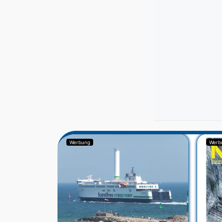
Werbung
Werb