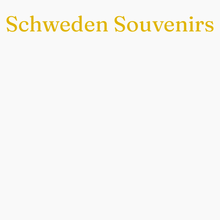
Schweden Souvenirs
Exklusiv nur bei uns
chwedische Souvenirs im Sch
Auch perfekt als Geschenk.