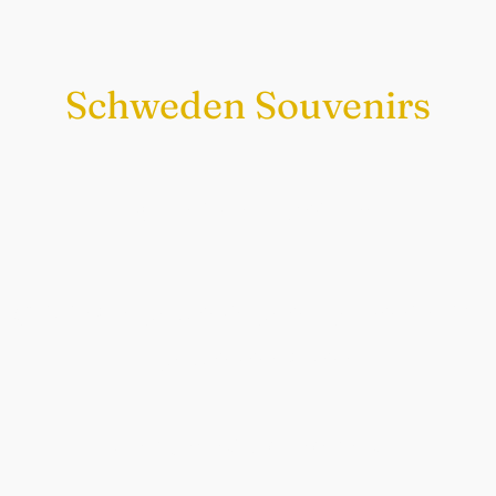
Schweden Souvenirs
Exklusiv nur bei uns
Original schwedische Souvenirs im
Schwedenladen.
Auch perfekt als Geschenk.