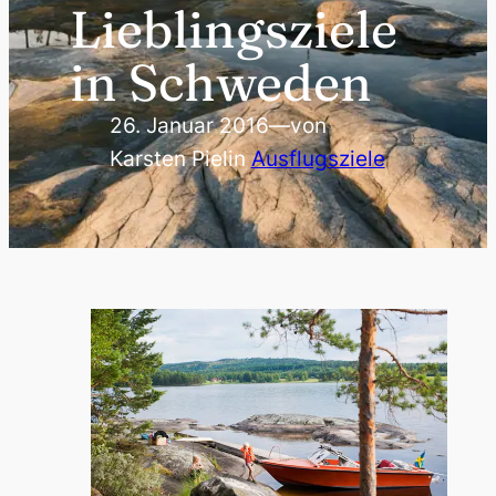
Lieblingsziele
in Schweden
26. Januar 2016
—
von
Karsten Piel
in
Ausflugsziele