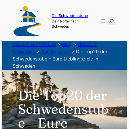
Zum
Inhalt
Die Schwedenstube
Suchen
Dein Portal nach
springen
Schweden
Die Schwedenstube
>
Blog
>
Urlaub in
Schweden
>
Ausflugsziele
>
Die Top20 der
Schwedenstube – Eure Lieblingsziele in
Schweden
Die Top20 der
Schwedenstub
e – Eure