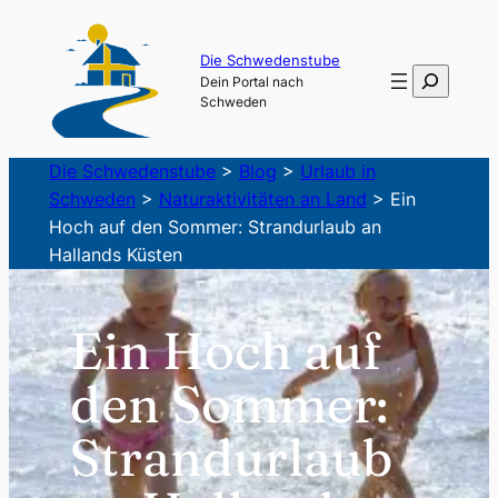
Zum
Inhalt
Die Schwedenstube
Suchen
Dein Portal nach
springen
Schweden
Die Schwedenstube
>
Blog
>
Urlaub in
Schweden
>
Naturaktivitäten an Land
>
Ein
Hoch auf den Sommer: Strandurlaub an
Hallands Küsten
Ein Hoch auf
den Sommer:
Strandurlaub