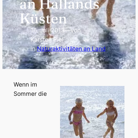
an Hallands
Küsten
16. Juli 2013
—
von
Karsten Piel
in
Naturaktivitäten an Land
Wenn im
Sommer die