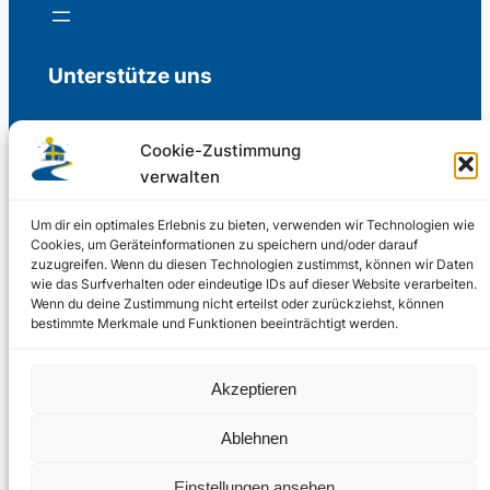
Unterstütze uns
Cookie-Zustimmung
verwalten
Freiwillige Spenden für die Aufrechterhaltung
der Redaktion.
Um dir ein optimales Erlebnis zu bieten, verwenden wir Technologien wie
Cookies, um Geräteinformationen zu speichern und/oder darauf
zuzugreifen. Wenn du diesen Technologien zustimmst, können wir Daten
Support us
wie das Surfverhalten oder eindeutige IDs auf dieser Website verarbeiten.
Wenn du deine Zustimmung nicht erteilst oder zurückziehst, können
bestimmte Merkmale und Funktionen beeinträchtigt werden.
© 2002 – 2026
Akzeptieren
Schwedenstube.de
LinkedIn
Facebo
Twitter
Instag
Ablehnen
2024, 2026
Liquid
RSS-Feed
Einstellungen ansehen
Marketing