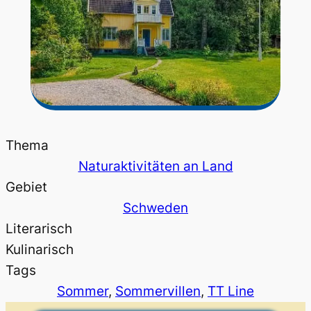
Thema
Naturaktivitäten an Land
Gebiet
Schweden
Literarisch
Kulinarisch
Tags
Sommer
, 
Sommervillen
, 
TT Line