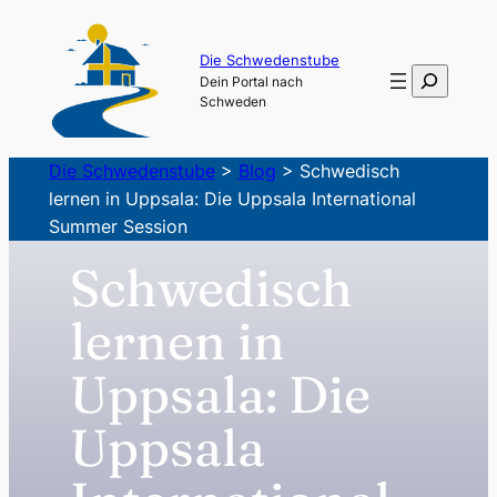
Zum
Inhalt
Die Schwedenstube
Suchen
Dein Portal nach
springen
Schweden
Die Schwedenstube
>
Blog
>
Schwedisch
lernen in Uppsala: Die Uppsala International
Summer Session
Schwedisch
lernen in
Uppsala: Die
Uppsala