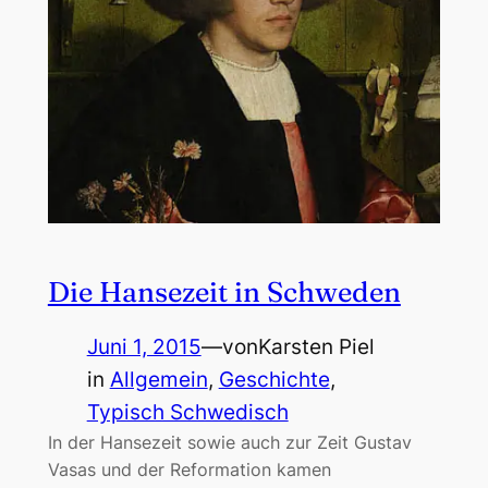
Die Hansezeit in Schweden
Juni 1, 2015
—
von
Karsten Piel
in
Allgemein
, 
Geschichte
, 
Typisch Schwedisch
In der Hansezeit sowie auch zur Zeit Gustav
Vasas und der Reformation kamen