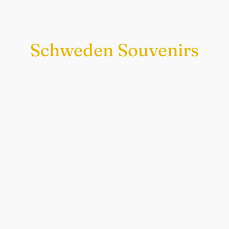
Schweden Souvenirs
Exklusiv nur bei uns
Original schwedische Souvenirs im
Schwedenladen.
Auch perfekt als Geschenk.