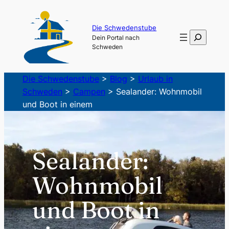
Zum
Inhalt
Die Schwedenstube
Suchen
Dein Portal nach
springen
Schweden
Die Schwedenstube
>
Blog
>
Urlaub in
Schweden
>
Campen
>
Sealander: Wohnmobil
und Boot in einem
Sealander:
Wohnmobil
und Boot in