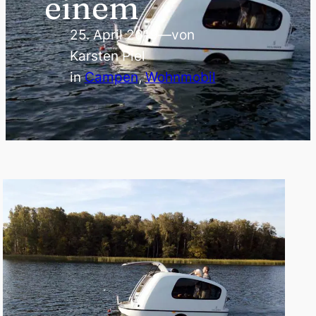
einem
25. April 2019
—
von
Karsten Piel
in
Campen
, 
Wohnmobil