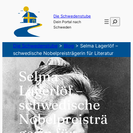
Zum
Inhalt
Die Schwedenstube
Suchen
Dein Portal nach
springen
Schweden
Die Schwedenstube
>
Blog
>
Selma Lagerlöf –
schwedische Nobelpreisträgerin für Literatur
Selma
Lagerlöf –
schwedische
Nobelpreisträ