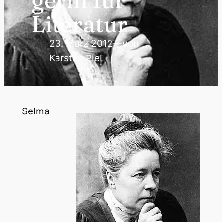
gerin für
Literatur
23. März 2012
—
von
Karsten Piel
Selma