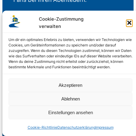
Cookie-Zustimmung
Schweden erleben
verwalten
Um dir ein optimales Erlebnis zu bieten, verwenden wir Technologien wie
Cookies, um Geräteinformationen zu speichern und/oder darauf
zuzugreifen. Wenn du diesen Technologien zustimmst, können wir Daten
Wissen & Service
wie das Surfverhalten oder eindeutige IDs auf dieser Website verarbeiten.
Wenn du deine Zustimmung nicht erteilst oder zurückziehst, können
bestimmte Merkmale und Funktionen beeinträchtigt werden.
Akzeptieren
Unterstütze uns
Ablehnen
Einstellungen ansehen
Freiwillige Spenden für die Aufrechterhaltung
der Redaktion.
Cookie-Richtlinie
Datenschutzerklärung
Impressum