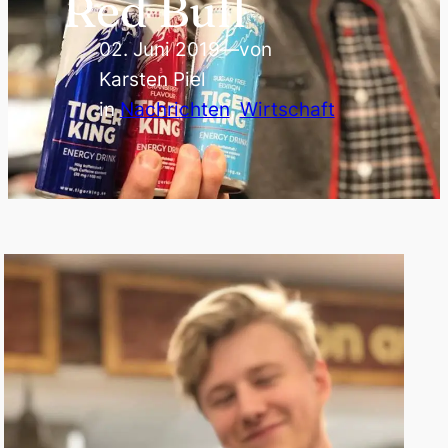
Red Bull
02. Juni 2019
—
von
Karsten Piel
in
Nachrichten
, 
Wirtschaft