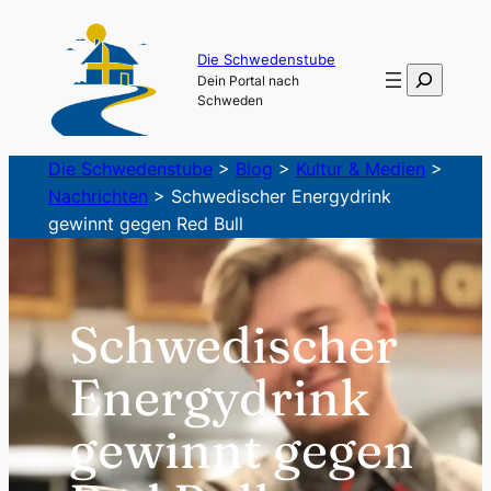
Zum
Inhalt
Die Schwedenstube
Suchen
Dein Portal nach
springen
Schweden
Die Schwedenstube
>
Blog
>
Kultur & Medien
>
Nachrichten
>
Schwedischer Energydrink
gewinnt gegen Red Bull
Schwedischer
Energydrink
gewinnt gegen