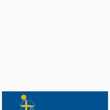
Exklusiv nur bei uns
Original schwedische Souvenirs im
Schwedenladen.
Auch perfekt als Geschenk.