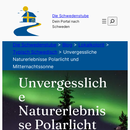
Zum
Inhalt
Die Schwedenstube
Suchen
Dein Portal nach
springen
Schweden
Die Schwedenstube
>
Blog
>
Lokalkolorit
>
Typisch Schwedisch
>
Unvergessliche
Naturerlebnisse Polarlicht und
Mitternachtssonne
Unvergesslich
e
Naturerlebnis
se Polarlicht