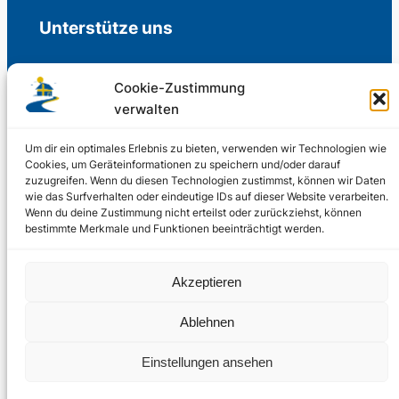
Unterstütze uns
Cookie-Zustimmung
verwalten
Freiwillige Spenden für die Aufrechterhaltung
der Redaktion.
Um dir ein optimales Erlebnis zu bieten, verwenden wir Technologien wie
Cookies, um Geräteinformationen zu speichern und/oder darauf
zuzugreifen. Wenn du diesen Technologien zustimmst, können wir Daten
Support us
wie das Surfverhalten oder eindeutige IDs auf dieser Website verarbeiten.
Wenn du deine Zustimmung nicht erteilst oder zurückziehst, können
bestimmte Merkmale und Funktionen beeinträchtigt werden.
© 2002 – 2026
Akzeptieren
Schwedenstube.de
LinkedIn
Facebo
Twitter
Instag
Ablehnen
2024, 2026
Liquid
RSS-Feed
Einstellungen ansehen
Marketing
PHOENIXSEO