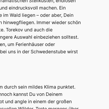
dramatischen Steilküsten, endlosen
 und eindrucksvoll machen. Ein
 im Wald liegen – oder aber, Dein
wen hinwegfliegen. Immer wieder schön
te. Torekov und auch die
engere Auswahl einbeziehen solltest.
en, um Ferienhäuser oder
 bei uns in der Schwedenstube wirst
 durch sein mildes Klima punktet.
Dennoch kannst Du von Deinem
oot und angle in einem der großen
cksvollen Wälder. Trete morgens über