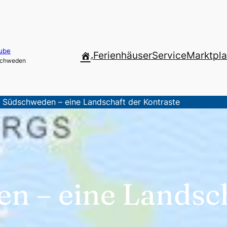
ube
.
Ferienhäuser
Service
Marktpla
 Schweden
>
Südschweden – eine Landschaft der Kontraste
n – eine Landsch