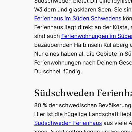
Südschweden bietet Dir eine idyllis
Wäldern und glasklaren Seen. Sie si
Ferienhaus im Süden Schwedens
kön
Ferienhaus liegt direkt an der Küste
sind auch
Ferienwohnungen im Süd
bezaubernden Halbinseln Kullaberg un
Nur eines haben all die Gebiete in 
Ferienwohnungen nach Deinem Gesc
Du schnell fündig.
Südschweden Ferienhau
80 % der schwedischen Bevölkerung l
Hier ist die hügelige Landschaft li
Südschweden Ferienhaus
aus viele A
Seen. Nicht selten liegen die Ferien