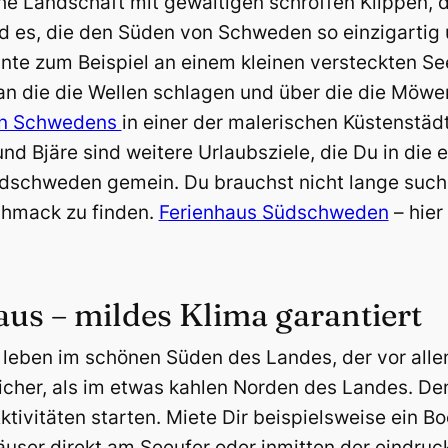
che Landschaft mit gewaltigen schroffen Klippen, 
nd es, die den Süden von Schweden so einzigartig
nte zum Beispiel an einem kleinen versteckten See
, an die die Wellen schlagen und über die die Mö
en Schwedens
in einer der malerischen Küstenstäd
d Bjäre sind weitere Urlaubsziele, die Du in die 
Südschweden gemein. Du brauchst nicht lange such
hmack zu finden.
Ferienhaus Südschweden
– hier
s – mildes Klima garantiert
eben im schönen Süden des Landes, der vor allem
eblicher, als im etwas kahlen Norden des Landes. 
ktivitäten starten. Miete Dir beispielsweise ein B
häuser direkt am Seeufer oder inmitten der eindru