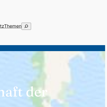
Suchen
tz
Themen
aft der