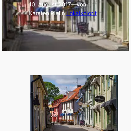
10. August 2017
—
von
Karsten Piel
in
Lokalkolorit