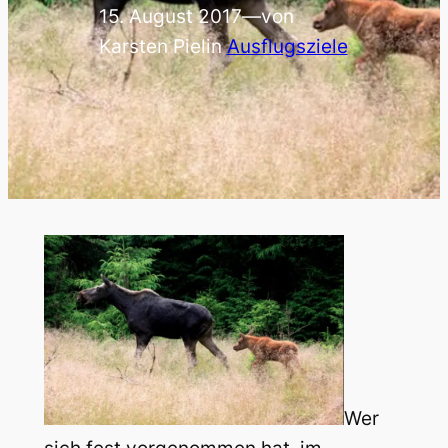
15. August 2017
—
von
Karsten Piel
in
Ausflugsziele
Wer