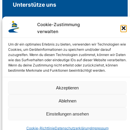
Unterstütze uns
Cookie-Zustimmung
verwalten
Freiwillige Spenden für die Aufrechterhaltung
der Redaktion.
Um dir ein optimales Erlebnis zu bieten, verwenden wir Technologien wie
Cookies, um Geräteinformationen zu speichern und/oder darauf
zuzugreifen. Wenn du diesen Technologien zustimmst, können wir Daten
Support us
wie das Surfverhalten oder eindeutige IDs auf dieser Website verarbeiten.
Wenn du deine Zustimmung nicht erteilst oder zurückziehst, können
bestimmte Merkmale und Funktionen beeinträchtigt werden.
© 2002 – 2026
Akzeptieren
Schwedenstube.de
LinkedIn
Facebo
Twitter
Instag
Ablehnen
2024, 2026
Liquid
RSS-Feed
Einstellungen ansehen
Marketing
PHOENIXSEO
Cookie-Richtlinie
Datenschutzerklärung
Impressum