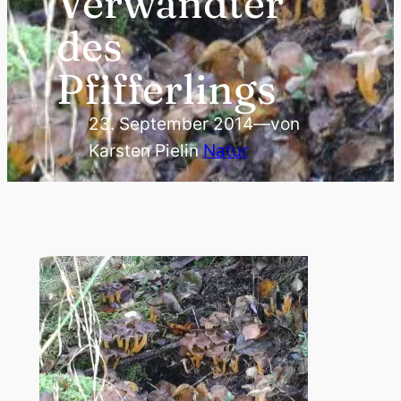
Verwandter
des
Pfifferlings
23. September 2014
—
von
Karsten Piel
in
Natur