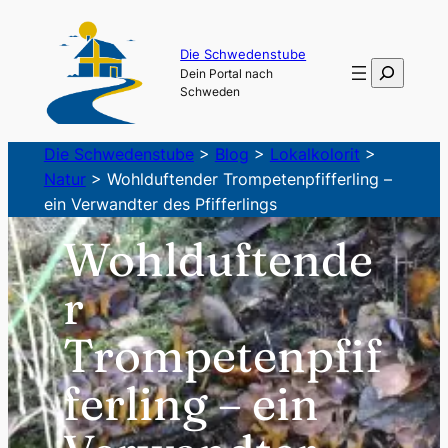
Zum
Inhalt
Die Schwedenstube
Suchen
Dein Portal nach
springen
Schweden
Die Schwedenstube
>
Blog
>
Lokalkolorit
>
Natur
>
Wohlduftender Trompetenpfifferling –
ein Verwandter des Pfifferlings
Wohlduftende
r
Trompetenpfif
ferling – ein