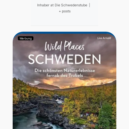
Inhaber
at
Die Schwedenstube
|
+ posts
Werbung