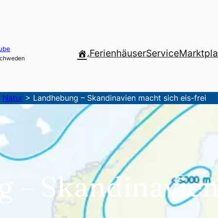
ube
.
Ferienhäuser
Service
Marktpla
 Schweden
>
Natur
>
Landhebung – Skandinavien macht sich eis-frei
 – Skandinavien