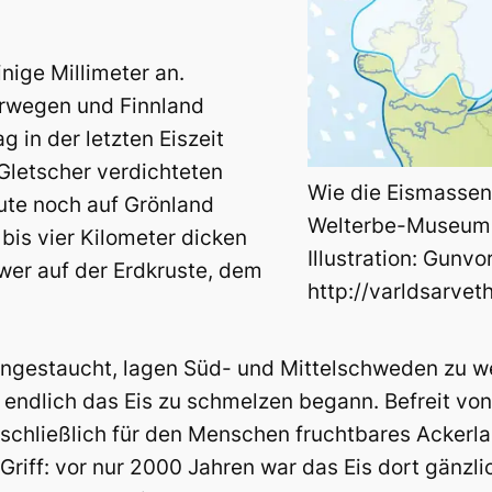
nige Millimeter an.
orwegen und Finnland
 in der letzten Eiszeit
Gletscher verdichteten
Wie die Eismassen
eute noch auf Grönland
Welterbe-Museum 
i bis vier Kilometer dicken
Illustration: Gunvo
er auf der Erdkruste, dem
http://varldsarve
gestaucht, lagen Süd- und Mittelschweden zu we
 endlich das Eis zu schmelzen begann. Befreit von
chließlich für den Menschen fruchtbares Ackerla
 Griff: vor nur 2000 Jahren war das Eis dort gänz