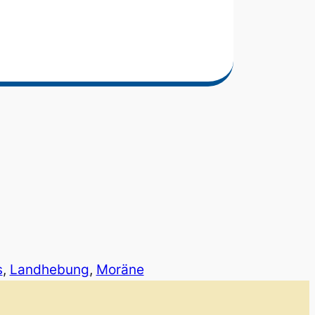
s
, 
Landhebung
, 
Moräne