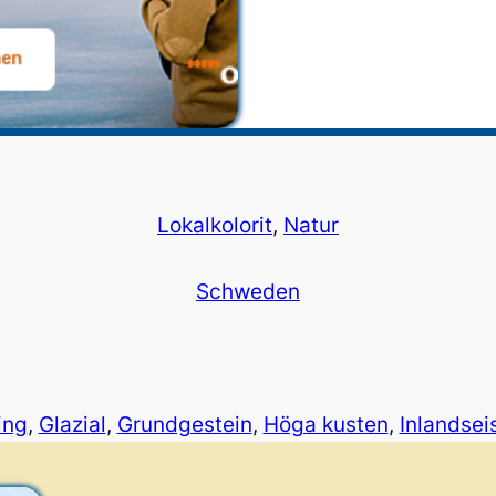
Lokalkolorit
, 
Natur
Schweden
ing
, 
Glazial
, 
Grundgestein
, 
Höga kusten
, 
Inlandsei