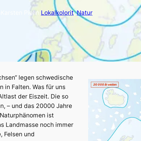
n
Karsten Piel
in
Lokalkolorit
, 
Natur
chsen“ legen schwedische
n in
Falten. Was
für uns
ltlast der Eiszeit. Die so
n, – und das 20000 Jahre
s Naturphänomen ist
ens Landmasse noch immer
e, Felsen und