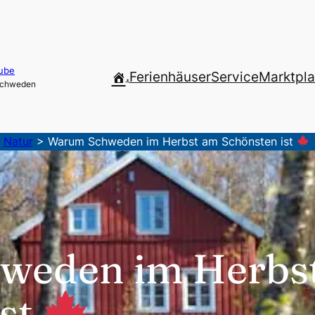
ube
.
Ferienhäuser
Service
Marktpla
 Schweden
>
Natur
>
Warum Schweden im Herbst am Schönsten ist
weden im Herbs
ist