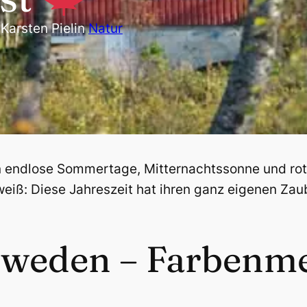
n
Karsten Piel
in
Natur
n endlose Sommertage, Mitternachtssonne und rot
eiß: Diese Jahreszeit hat ihren ganz eigenen Zau
hweden – Farbenme