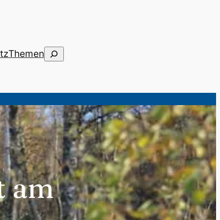
Suchen
tz
Themen
t am