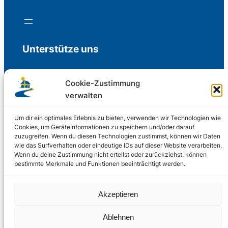
Unterstütze uns
Cookie-Zustimmung
verwalten
Freiwillige Spenden für die Aufrechterhaltung
der Redaktion.
Um dir ein optimales Erlebnis zu bieten, verwenden wir Technologien wie
Cookies, um Geräteinformationen zu speichern und/oder darauf
zuzugreifen. Wenn du diesen Technologien zustimmst, können wir Daten
Support us
wie das Surfverhalten oder eindeutige IDs auf dieser Website verarbeiten.
Wenn du deine Zustimmung nicht erteilst oder zurückziehst, können
bestimmte Merkmale und Funktionen beeinträchtigt werden.
© 2002 – 2026
Akzeptieren
Schwedenstube.de
LinkedIn
Facebo
Twitter
Instag
Ablehnen