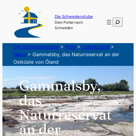
Zum
Inhalt
Die Schwedenstube
Suchen
Dein Portal nach
springen
Schweden
Die Schwedenstube
>
Blog
>
Lokalkolorit
>
Natur
>
Gammalsby, das Naturreservat an der
Ostküste von Öland
Gammalsby,
das
Naturreservat
an der