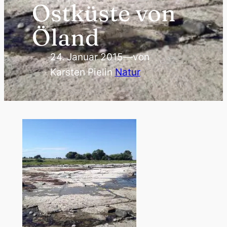
Ostküste von
Öland
24. Januar 2015
—
von
Karsten Piel
in
Natur