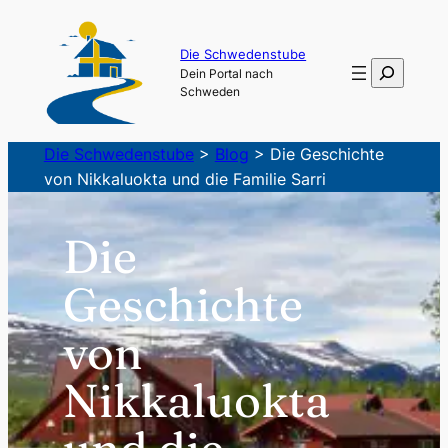
Zum
Inhalt
Die Schwedenstube
Suchen
Dein Portal nach
springen
Schweden
Die Schwedenstube
>
Blog
>
Die Geschichte
von Nikkaluokta und die Familie Sarri
Die
Geschichte
von
Nikkaluokta