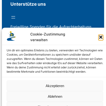
Unterstütze uns
Freiwillige Spenden für die Aufrechterhaltung
der Redaktion.
Cookie-Zustimmung
verwalten
Support us
Um dir ein optimales Erlebnis zu bieten, verwenden wir Technologien wie
Cookies, um Geräteinformationen zu speichern und/oder darauf
zuzugreifen. Wenn du diesen Technologien zustimmst, können wir Daten
wie das Surfverhalten oder eindeutige IDs auf dieser Website verarbeiten.
Wenn du deine Zustimmung nicht erteilst oder zurückziehst, können
© 2002 – 2026
bestimmte Merkmale und Funktionen beeinträchtigt werden.
Schwedenstube.de
LinkedIn
Facebo
Twitter
Instag
Akzeptieren
2024, 2026
Liquid
RSS-Feed
Marketing
Ablehnen
PHOENIXSEO