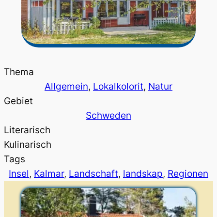
Thema
Allgemein
, 
Lokalkolorit
, 
Natur
Gebiet
Schweden
Literarisch
Kulinarisch
Tags
Insel
, 
Kalmar
, 
Landschaft
, 
landskap
, 
Regionen