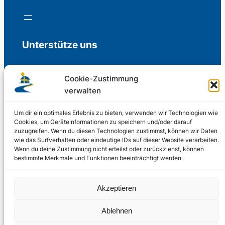
Unterstütze uns
Cookie-Zustimmung
verwalten
Freiwillige Spenden für die Aufrechterhaltung
der Redaktion.
Um dir ein optimales Erlebnis zu bieten, verwenden wir Technologien wie
Cookies, um Geräteinformationen zu speichern und/oder darauf
zuzugreifen. Wenn du diesen Technologien zustimmst, können wir Daten
Support us
wie das Surfverhalten oder eindeutige IDs auf dieser Website verarbeiten.
Wenn du deine Zustimmung nicht erteilst oder zurückziehst, können
bestimmte Merkmale und Funktionen beeinträchtigt werden.
© 2002 – 2026
Akzeptieren
Schwedenstube.de
LinkedIn
Facebo
Twitter
Instag
Ablehnen
2024, 2026
Liquid