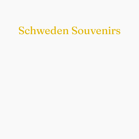
Schweden Souvenirs
Exklusiv nur bei uns
Original schwedische Souvenirs im
Schwedenladen.
Auch perfekt als Geschenk.