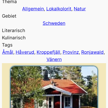
Thema
Allgemein
, 
Lokalkolorit
, 
Natur
Gebiet
Schweden
Literarisch
Kulinarisch
Tags
Åmål
, 
Håverud
, 
Kroppefjäll
, 
Provinz
, 
Ronjawald
, 
Vänern