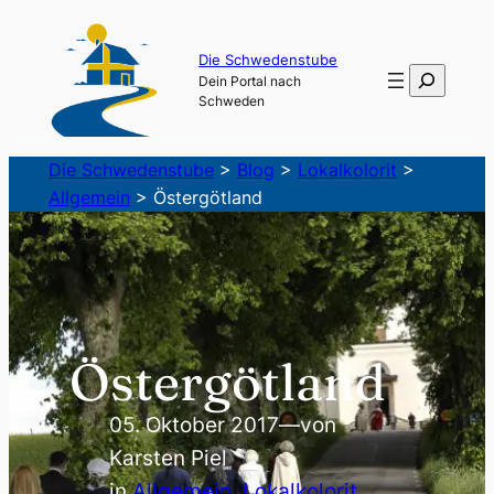
Zum
Inhalt
Die Schwedenstube
Suchen
Dein Portal nach
springen
Schweden
Die Schwedenstube
>
Blog
>
Lokalkolorit
>
Allgemein
>
Östergötland
Östergötland
05. Oktober 2017
—
von
Karsten Piel
in
Allgemein
, 
Lokalkolorit
, 