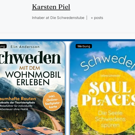
Karsten Piel
Inhaber
at
Die Schwedenstube
|
+ posts
ung
Werbung