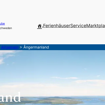
ube
.
Ferienhäuser
Service
Marktpla
 Schweden
>
Allgemein
>
Ångermanland
and