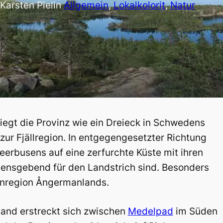
Karsten Piel
in
Allgemein
, 
Lokalkolorit
, 
Natur
iegt die Provinz wie ein Dreieck in Schwedens
 zur Fjällregion. In entgegengesetzter Richtung
eerbusens auf eine zerfurchte Küste mit ihren
mensgebend für den Landstrich sind. Besonders
tenregion Ångermanlands.
land erstreckt sich zwischen
Medelpad
im Süden