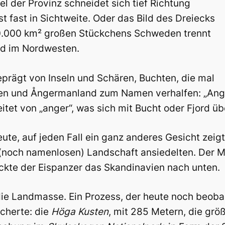
el der Provinz schneidet sich tief Richtung
st fast in Sichtweite. Oder das Bild des Dreiecks
20.000 km² großen Stückchens Schweden trennt
d im Nordwesten.
geprägt von Inseln und Schären, Buchten, die mal
chen und Ångermanland zum Namen verhalfen: „Ang
tet von „anger“, was sich mit Bucht oder Fjord üb
te, auf jeden Fall ein ganz anderes Gesicht zeigt
r (noch namenlosen) Landschaft ansiedelten. Der M
ckte der Eispanzer das Skandinavien nach unten.
die Landmasse. Ein Prozess, der heute noch beoba
cherte: die
Höga
Kusten
, mit 285 Metern, die gr