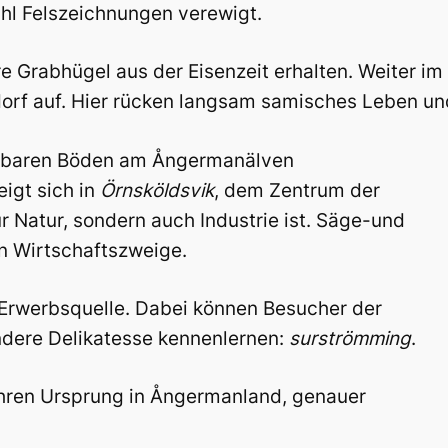
hl Felszeichnungen verewigt.
Grabhügel aus der Eisenzeit erhalten. Weiter im
rf auf. Hier rücken langsam samisches Leben und
chtbaren Böden am Ångermanälven
eigt sich in
Örnsköldsvik
, dem Zentrum der
 Natur, sondern auch Industrie ist. Säge-und
en Wirtschaftszweige.
s Erwerbsquelle. Dabei können Besucher der
ndere Delikatesse kennenlernen:
surströmming
.
t ihren Ursprung in Ångermanland, genauer