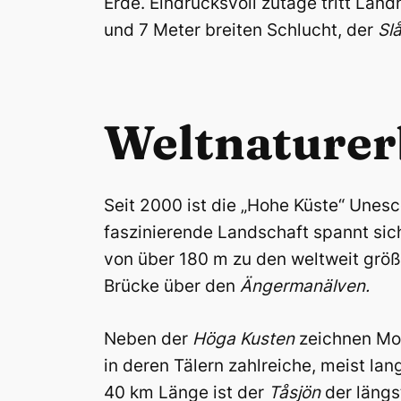
Erde. Eindrucksvoll zutage tritt La
und 7 Meter breiten Schlucht, der
Slå
Weltnaturer
Seit 2000 ist die „Hohe Küste“ Unesc
faszinierende Landschaft spannt sich
von über 180 m zu den weltweit gr
Brücke über den
Ängermanälven.
Neben der
Höga
Kusten
zeichnen Moo
in deren Tälern zahlreiche, meist lan
40 km Länge ist der
T
å
sjön
der längs