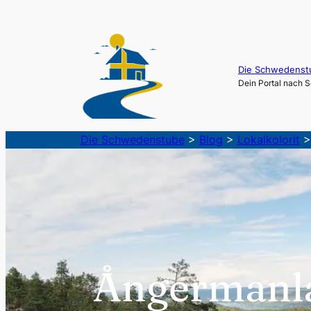
Zum
Inhalt
springen
Die Schwedenst
Dein Portal nach
Die Schwedenstube
>
Blog
>
Lokalkolorit
Ångermanl