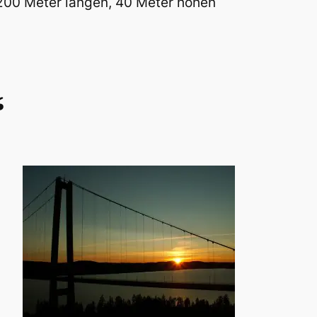
200 Meter langen, 40 Meter hohen
“