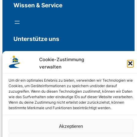
Wissen & Service
Unterstütze uns
Cookie-Zustimmung
verwalten
Freiwillige Spenden für die Aufrechterhaltung
der Redaktion.
Um dir ein optimales Erlebnis zu bieten, verwenden wir Technologien wie
Cookies, um Geräteinformationen zu speichern und/oder darauf
zuzugreifen. Wenn du diesen Technologien zustimmst, können wir Daten
Support us
wie das Surfverhalten oder eindeutige IDs auf dieser Website verarbeiten.
Wenn du deine Zustimmung nicht erteilst oder zurückziehst, können
bestimmte Merkmale und Funktionen beeinträchtigt werden.
© 2002 – 2026
Akzeptieren
Schwedenstube.de
LinkedIn
Facebo