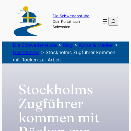
Zum
Inhalt
Die Schwedenstube
Suchen
Dein Portal nach
springen
Schweden
Die Schwedenstube
>
Blog
>
Kultur & Medien
>
Nachrichten
>
Stockholms Zugführer kommen
mit Röcken zur Arbeit
Stockholms
Zugführer
kommen mit