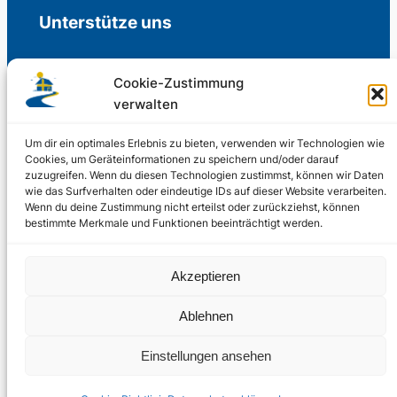
Unterstütze uns
Cookie-Zustimmung
verwalten
Freiwillige Spenden für die Aufrechterhaltung
der Redaktion.
Um dir ein optimales Erlebnis zu bieten, verwenden wir Technologien wie
Cookies, um Geräteinformationen zu speichern und/oder darauf
zuzugreifen. Wenn du diesen Technologien zustimmst, können wir Daten
Support us
wie das Surfverhalten oder eindeutige IDs auf dieser Website verarbeiten.
Wenn du deine Zustimmung nicht erteilst oder zurückziehst, können
bestimmte Merkmale und Funktionen beeinträchtigt werden.
© 2002 – 2026
Akzeptieren
Schwedenstube.de
LinkedIn
Facebo
Twitter
Instag
Ablehnen
2024, 2026
Liquid
RSS-Feed
Einstellungen ansehen
Marketing
PHOENIXSEO