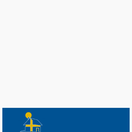
Exklusiv nur bei uns
Original schwedische Souvenirs im
Schwedenladen.
Auch perfekt als Geschenk.