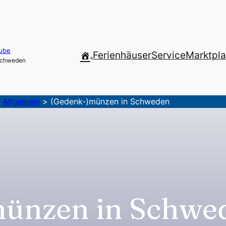
ube
.
Ferienhäuser
Service
Marktpla
 Schweden
>
Allgemein
>
(Gedenk-)münzen in Schweden
ünzen in Schwe