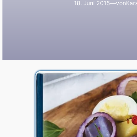
18. Juni 2015
—
von
Kars