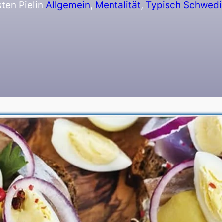
ten Piel
in
Allgemein
, 
Mentalität
, 
Typisch Schwed