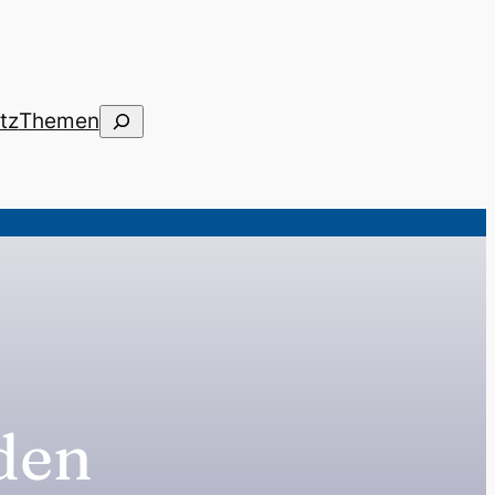
Suchen
tz
Themen
den