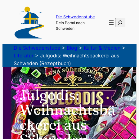
Zum
Inhalt
Die Schwedenstube
Suchen
Dein Portal nach
springen
Schweden
Die Schwedenstube
>
Blog
>
Kultur & Medien
>
Literatur
>
Julgodis: Weihnachtsbäckerei aus
Schweden (Rezeptbuch)
Julgodis:
Weihnachtsbä
ckerei aus