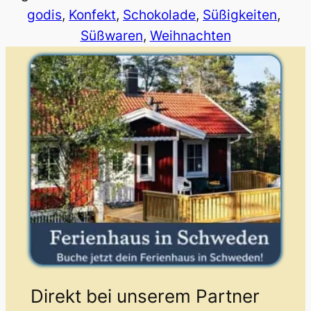
godis
, 
Konfekt
, 
Schokolade
, 
Süßigkeiten
, 
Süßwaren
, 
Weihnachten
Direkt bei unserem Partner