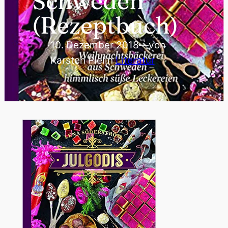
Schweden
(Rezeptbuch)
10. Dezember 2018
—
von
Karsten Piel
in
Literatur