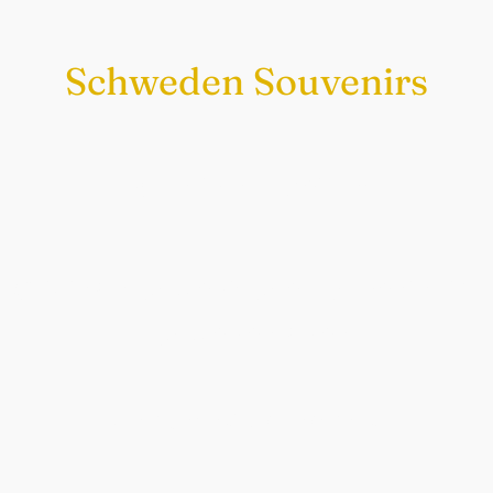
Schweden Souvenirs
Exklusiv nur bei uns
Original schwedische Souvenirs im
Schwedenladen.
Auch perfekt als Geschenk.