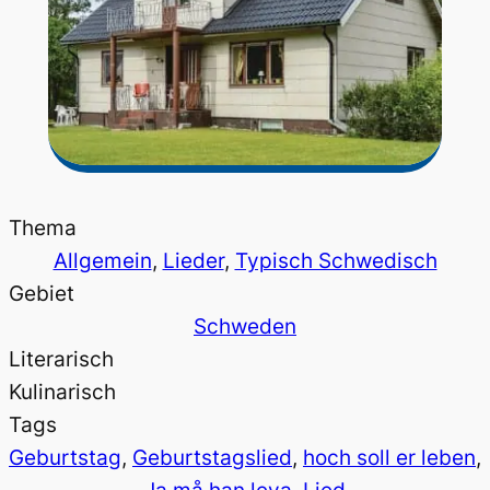
Thema
Allgemein
, 
Lieder
, 
Typisch Schwedisch
Gebiet
Schweden
Literarisch
Kulinarisch
Tags
Geburtstag
, 
Geburtstagslied
, 
hoch soll er leben
, 