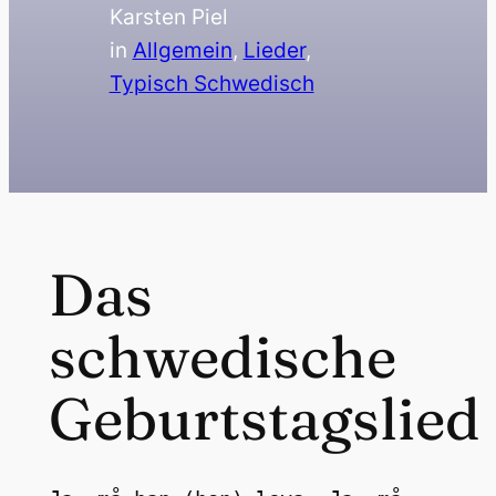
Karsten Piel
in
Allgemein
, 
Lieder
, 
Typisch Schwedisch
Das
schwedische
Geburtstagslied