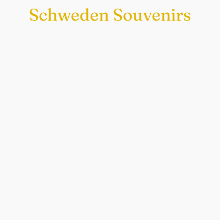
Schweden Souvenirs
Exklusiv nur bei uns
Original schwedische Souvenirs im
Schwedenladen.
Auch perfekt als Geschenk.