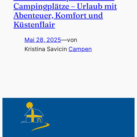
Campingplätze – Urlaub mit
Abenteuer, Komfort und
Küstenflair
Mai 28, 2025
—
von
Kristina Savic
in
Campen