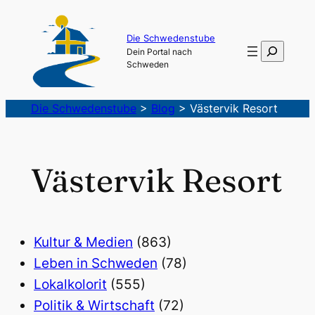
Die Schwedenstube
Suchen
Dein Portal nach
Schweden
Die Schwedenstube
>
Blog
>
Västervik Resort
Västervik Resort
Kultur & Medien
(863)
Leben in Schweden
(78)
Lokalkolorit
(555)
Politik & Wirtschaft
(72)