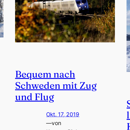
Bequem nach
Schweden mit Zug
und Flug
Okt. 17, 2019
—
von