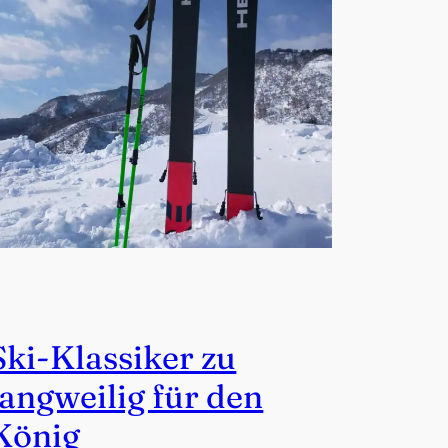
Ski-Klassiker zu
langweilig für den
König