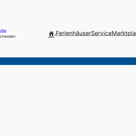
ube
.
Ferienhäuser
Service
Marktpla
 Schweden