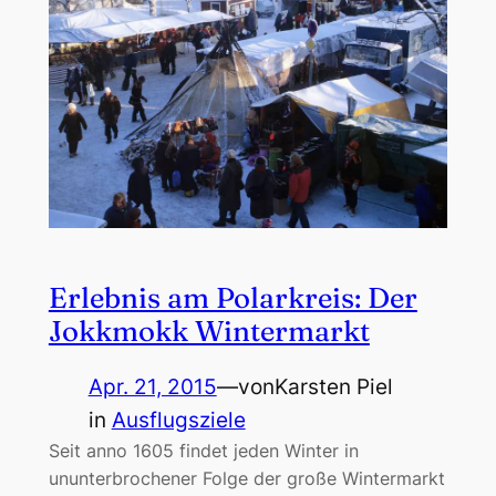
Erlebnis am Polarkreis: Der
Jokkmokk Wintermarkt
Apr. 21, 2015
—
von
Karsten Piel
in
Ausflugsziele
Seit anno 1605 findet jeden Winter in
ununterbrochener Folge der große Wintermarkt