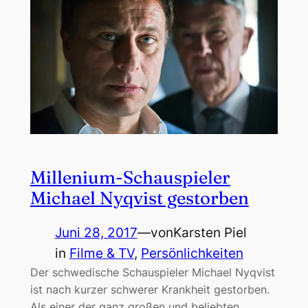
Millenium-Schauspieler
Michael Nyqvist gestorben
Juni 28, 2017
—
von
Karsten Piel
in
Filme & TV
, 
Persönlichkeiten
Der schwedische Schauspieler Michael Nyqvist
ist nach kurzer schwerer Krankheit gestorben.
Als einer der ganz großen und beliebten