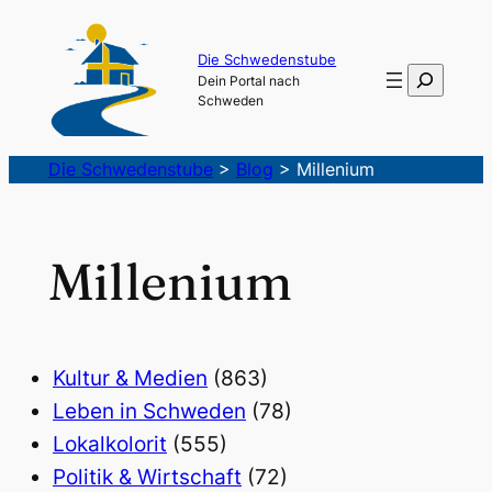
Die Schwedenstube
Suchen
Dein Portal nach
Schweden
Die Schwedenstube
>
Blog
>
Millenium
Millenium
Kultur & Medien
(863)
Leben in Schweden
(78)
Lokalkolorit
(555)
Politik & Wirtschaft
(72)