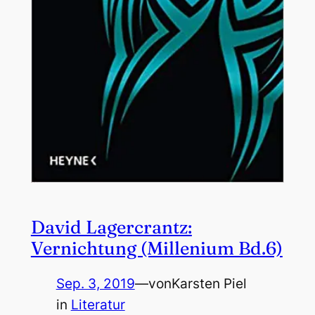
David Lagercrantz:
Vernichtung (Millenium Bd.6)
Sep. 3, 2019
—
von
Karsten Piel
in
Literatur