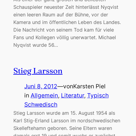
Schauspieler neuester Zeit hinterlässt Nyqvist
einen leeren Raum auf der Bühne, vor der
Kamera und im öffentlichen Leben des Landes.
Die Nachricht von seinem Tod kam für viele
Fans und Kollegen völlig unerwartet. Michael
Nyqvist wurde 56…
Stieg Larsson
Juni 8, 2012
—
von
Karsten Piel
in
Allgemein
, 
Literatur
, 
Typisch
Schwedisch
Stieg Larsson wurde am 15. August 1954 als
Karl Stig-Erland Larsson im nordschwedischen
Skelleftehamn geboren. Seine Eltern waren
damals erst 19 und somit wuchs er zunächst