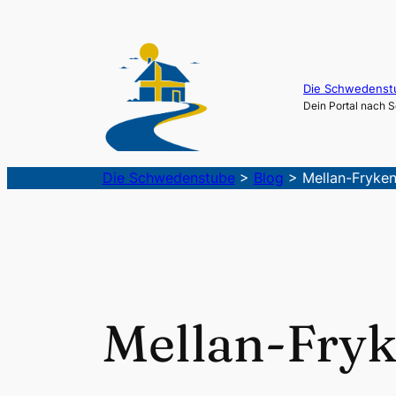
Die Schwedenst
Dein Portal nach
Die Schwedenstube
>
Blog
>
Mellan-Fryke
Mellan-Fry