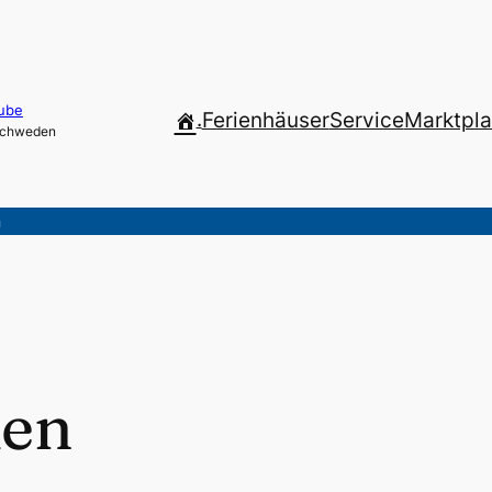
ube
.
Ferienhäuser
Service
Marktpla
 Schweden
n
ken