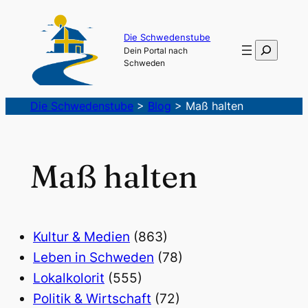
Die Schwedenstube
Suchen
Dein Portal nach
Schweden
Die Schwedenstube
>
Blog
>
Maß halten
Maß halten
Kultur & Medien
(863)
Leben in Schweden
(78)
Lokalkolorit
(555)
Politik & Wirtschaft
(72)