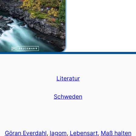
Literatur
Schweden
Göran Everdahl
, 
lagom
, 
Lebensart
, 
Maß halten