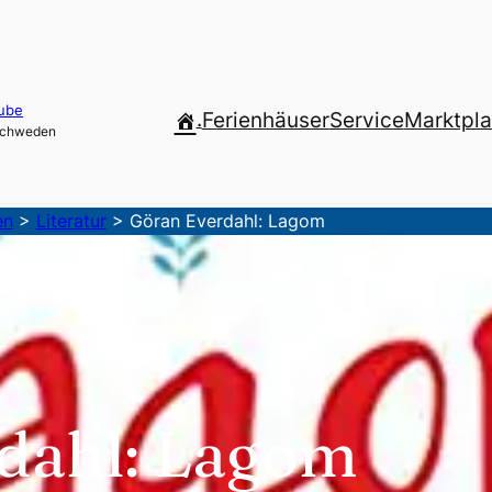
ube
.
Ferienhäuser
Service
Marktpla
 Schweden
en
>
Literatur
>
Göran Everdahl: Lagom
dahl: Lagom