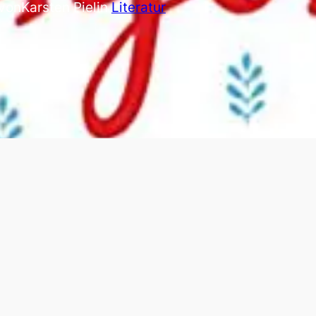
von
Karsten Piel
in
Literatur