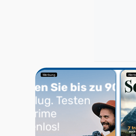
Werbung
Werb