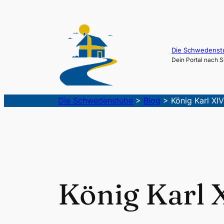
Die Schwedenst
Dein Portal nach
Die Schwedenstube
>
Blog
>
König Karl XI
König Karl 