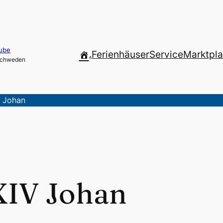
ube
.
Ferienhäuser
Service
Marktpla
 Schweden
V Johan
XIV Johan