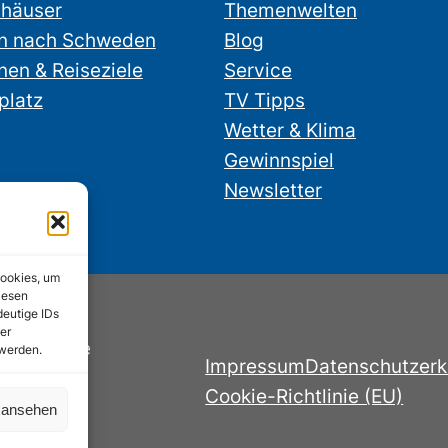
nhäuser
Themenwelten
n nach Schweden
Blog
nen & Reiseziele
Service
platz
TV Tipps
Wetter & Klima
Gewinnspiel
Newsletter
Cookies, um
iesen
deutige IDs
er
nstube.de
 werden.
Impressum
Datenschutzerk
Cookie-Richtlinie (EU)
n ansehen