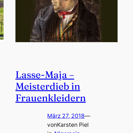
Lasse-Maja –
Meisterdieb in
Frauenkleidern
März 27, 2018
—
von
Karsten Piel