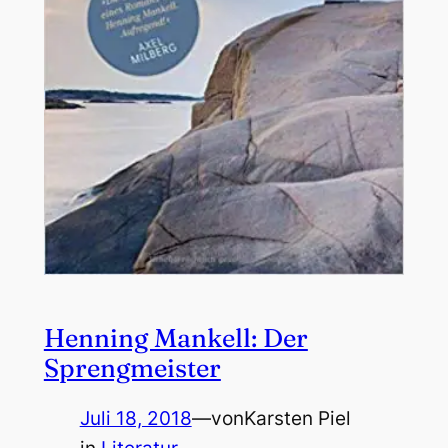
Henning Mankell: Der
Sprengmeister
Juli 18, 2018
—
von
Karsten Piel