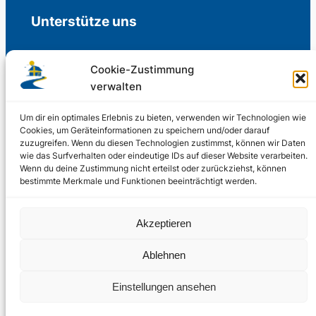
Unterstütze uns
Cookie-Zustimmung
verwalten
Freiwillige Spenden für die Aufrechterhaltung
der Redaktion.
Um dir ein optimales Erlebnis zu bieten, verwenden wir Technologien wie
Cookies, um Geräteinformationen zu speichern und/oder darauf
zuzugreifen. Wenn du diesen Technologien zustimmst, können wir Daten
Support us
wie das Surfverhalten oder eindeutige IDs auf dieser Website verarbeiten.
Wenn du deine Zustimmung nicht erteilst oder zurückziehst, können
bestimmte Merkmale und Funktionen beeinträchtigt werden.
© 2002 – 2026
Akzeptieren
Schwedenstube.de
LinkedIn
Facebo
Twitter
Instag
Ablehnen
2024, 2026
Liquid
RSS-Feed
Einstellungen ansehen
Marketing
PHOENIXSEO