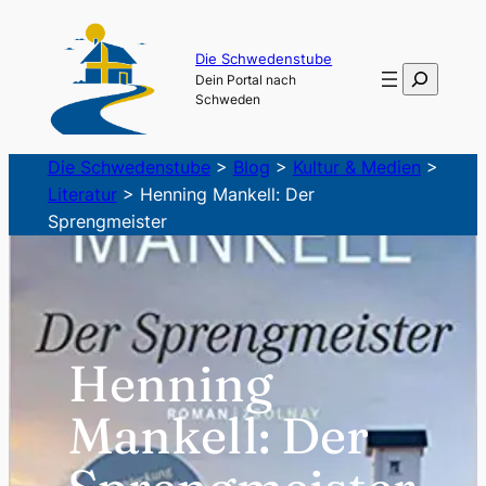
Zum
Inhalt
Die Schwedenstube
Suchen
Dein Portal nach
springen
Schweden
Die Schwedenstube
>
Blog
>
Kultur & Medien
>
Literatur
>
Henning Mankell: Der
Sprengmeister
Henning
Mankell: Der