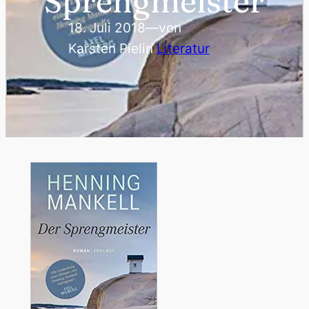
Sprengmeister
18. Juli 2018
—
von
Karsten Piel
in
Literatur