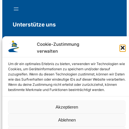
Unterstütze uns
Cookie-Zustimmung
verwalten
Freiwillige Spenden für die Aufrechterhaltung
der Redaktion.
Um dir ein optimales Erlebnis zu bieten, verwenden wir Technologien wie
Cookies, um Geräteinformationen zu speichern und/oder darauf
zuzugreifen. Wenn du diesen Technologien zustimmst, können wir Daten
Support us
wie das Surfverhalten oder eindeutige IDs auf dieser Website verarbeiten.
Wenn du deine Zustimmung nicht erteilst oder zurückziehst, können
bestimmte Merkmale und Funktionen beeinträchtigt werden.
© 2002 – 2026
Akzeptieren
Schwedenstube.de
LinkedIn
Facebo
Twitter
Instag
Ablehnen
2024, 2026
Liquid
RSS-Feed