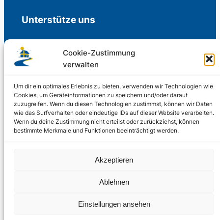
Unterstütze uns
Cookie-Zustimmung
verwalten
Freiwillige Spenden für die Aufrechterhaltung
der Redaktion.
Um dir ein optimales Erlebnis zu bieten, verwenden wir Technologien wie
Cookies, um Geräteinformationen zu speichern und/oder darauf
zuzugreifen. Wenn du diesen Technologien zustimmst, können wir Daten
Support us
wie das Surfverhalten oder eindeutige IDs auf dieser Website verarbeiten.
Wenn du deine Zustimmung nicht erteilst oder zurückziehst, können
bestimmte Merkmale und Funktionen beeinträchtigt werden.
© 2002 – 2026
Akzeptieren
Schwedenstube.de
LinkedIn
Facebo
Twitter
Instag
Ablehnen
2024, 2026
Liquid
RSS-Feed
Einstellungen ansehen
Marketing
PHOENIXSEO