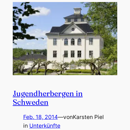
Jugendherbergen in
Schweden
Feb. 18, 2014
—
von
Karsten Piel
in
Unterkünfte