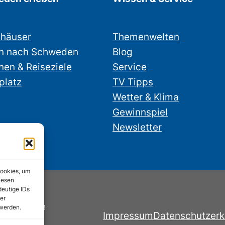
nhäuser
Themenwelten
n nach Schweden
Blog
nen & Reiseziele
Service
platz
TV Tipps
Wetter & Klima
Gewinnspiel
Newsletter
Cookies, um
iesen
deutige IDs
er
nstube.de
 werden.
Impressum
Datenschutzerk