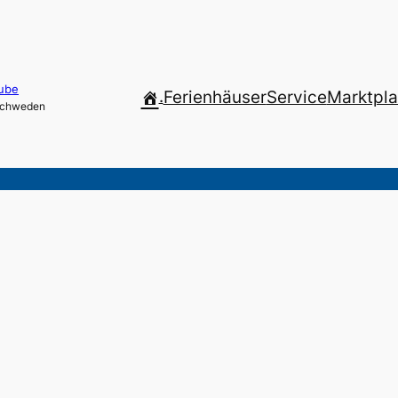
ube
.
Ferienhäuser
Service
Marktpla
 Schweden