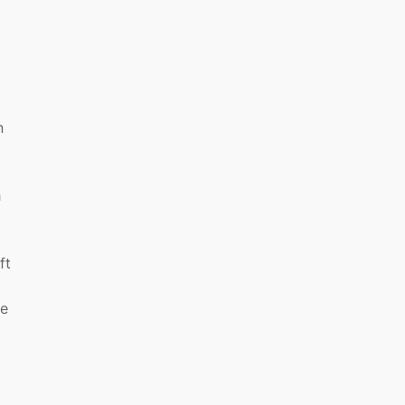
n
h
ft
ne