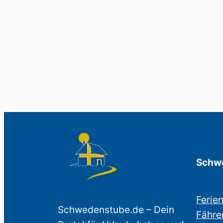
Schwe
Ferie
Schwedenstube.de – Dein
Fähre