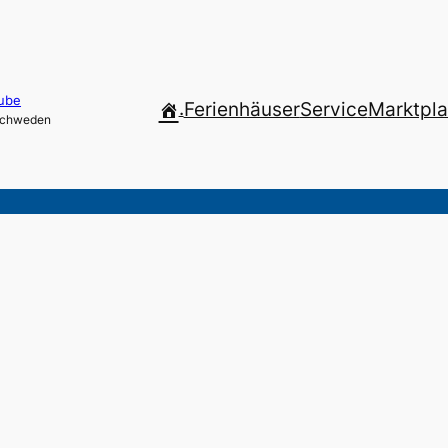
ube
.
Ferienhäuser
Service
Marktpla
 Schweden